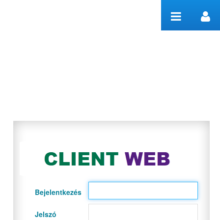
Ugrás a tartalomhoz
Welcome
Bejelentkezés
Jelszó